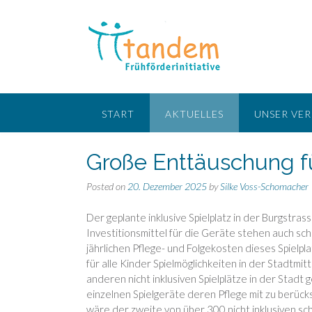
Skip
to
content
START
AKTUELLES
UNSER VER
Große Enttäuschung fü
Posted on
20. Dezember 2025
by
Silke Voss-Schomacher
Der geplante inklusive Spielplatz in der Burgstras
Investitionsmittel für die Geräte stehen auch scho
jährlichen Pflege- und Folgekosten dieses Spielpla
für alle Kinder Spielmöglichkeiten in der Stadtmi
anderen nicht inklusiven Spielplätze in der Stad
einzelnen Spielgeräte deren Pflege mit zu berücksi
wäre der zweite von über 300 nicht inklusiven s