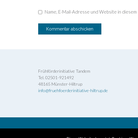
Name, E-Mail-Adresse und Website in diesem
Frühförderinitiative Tandem
Tel. 02501-921492
48165 Münster-Hiltrup
info@fruehfoerderinitiative-hiltrup.de
Theme by
Out the Box