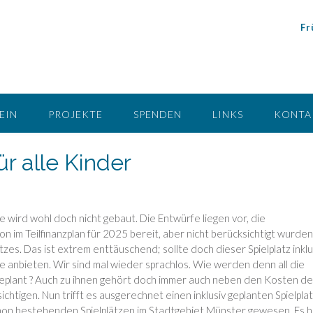
Fr
EIN
PROJEKTE
SPENDEN
LINKS
KONTA
r alle Kinder
se wird wohl doch nicht gebaut. Die Entwürfe liegen vor, die
n im Teilfinanzplan für 2025 bereit, aber nicht berücksichtigt wurden
tzes. Das ist extrem enttäuschend; sollte doch dieser Spielplatz inklu
tte anbieten. Wir sind mal wieder sprachlos. Wie werden denn all die
t geplant ? Auch zu ihnen gehört doch immer auch neben den Kosten de
chtigen. Nun trifft es ausgerechnet einen inklusiv geplanten Spielplat
chon bestehenden Spielplätzen im Stadtgebiet Münster gewesen. Es 