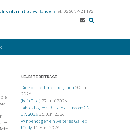
ühförderinitiative Tandem
Tel. 02501-921492
KT
NEUESTE BEITRÄGE
Die Sommerferien beginnen
20. Juli
2026
 die
(kein Titel)
27. Juni 2026
siv
Jahrestag vom Ratsbeschluss am 02.
07. 2026
25. Juni 2026
r
Wir benötigen ein weiteres Galileo
z. Es
Kiddy
11. April 2026
hätte