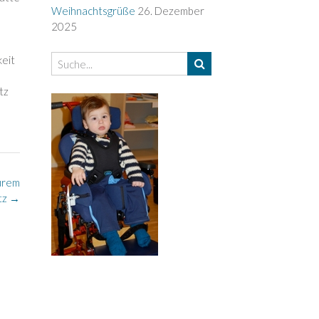
Weihnachtsgrüße
26. Dezember
2025
keit
tz
urem
atz
→