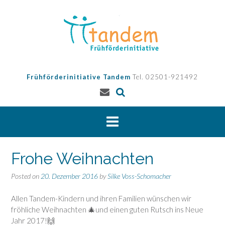
Skip
to
content
Frühförderinitiative Tandem
Tel. 02501-921492
Frohe Weihnachten
Posted on
20. Dezember 2016
by
Silke Voss-Schomacher
Allen Tandem-Kindern und ihren Familien wünschen wir
fröhliche Weihnachten 🎄und einen guten Rutsch ins Neue
Jahr 2017!🙌