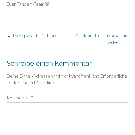
Euer Tandem-Team👋
Post
←
Therapiestuhl für Elore
Spieleaustauschbörse zum
navigation
Advent
→
Schreibe einen Kommentar
Deine E-Mail-Adresse wird nicht veröffentlicht.
Erforderliche
Felder sind mit
*
markiert
Kommentar
*