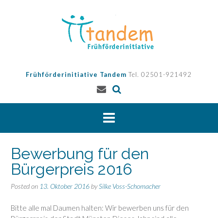
Skip
to
content
Frühförderinitiative Tandem
Tel. 02501-921492
Bewerbung für den
Bürgerpreis 2016
Posted on
13. Oktober 2016
by
Silke Voss-Schomacher
Bitte alle mal Daumen halten: Wir bewerben uns für den