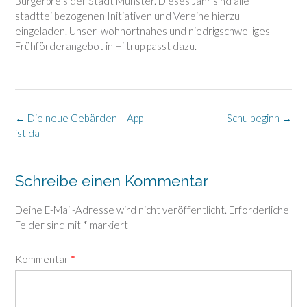
Bürgerpreis der Stadt Münster. Dieses Jahr sind alle
stadtteilbezogenen Initiativen und Vereine hierzu
eingeladen. Unser wohnortnahes und niedrigschwelliges
Frühförderangebot in Hiltrup passt dazu.
Post
←
Die neue Gebärden – App
Schulbeginn
→
navigation
ist da
Schreibe einen Kommentar
Deine E-Mail-Adresse wird nicht veröffentlicht.
Erforderliche
Felder sind mit
*
markiert
Kommentar
*