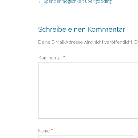
Post
←
Spendenmöglichkeit über gooding
navigation
Schreibe einen Kommentar
Deine E-Mail-Adresse wird nicht veröffentlicht.
E
Kommentar
*
Name
*