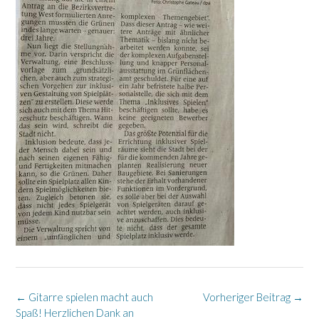
Post
←
Gitarre spielen macht auch
Vorheriger Beitrag
→
navigation
Spaß! Herzlichen Dank an