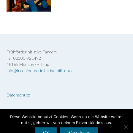
Frühförderinitiative Tandem
Tel. 02501-921492
48165 Münster-Hiltrup
info@fruehfoerderinitiative-hiltrup.de
Datenschutz
Diese Website benutzt Cookies. Wenn du die Website weiter
nutzt, gehen wir von deinem Einverständnis aus.
Theme by
Out the Box
OK
Weiterlesen