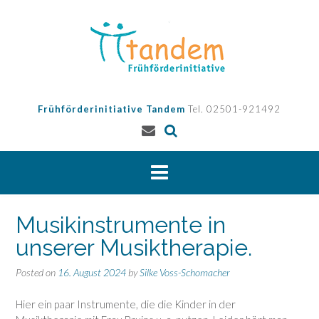
Skip
to
content
Frühförderinitiative Tandem
Tel. 02501-921492
Musikinstrumente in
unserer Musiktherapie.
Posted on
16. August 2024
by
Silke Voss-Schomacher
Hier ein paar Instrumente, die die Kinder in der