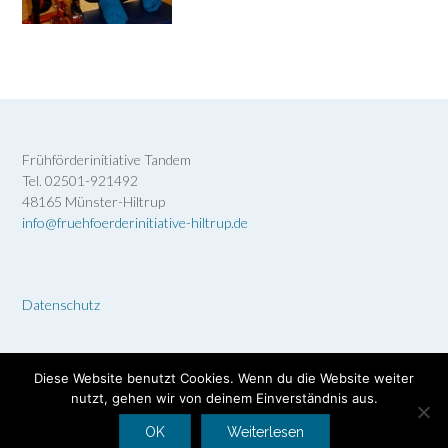
Frühförderinitiative Tandem
Tel. 02501-921492
48165 Münster-Hiltrup
info@fruehfoerderinitiative-hiltrup.de
Datenschutz
Diese Website benutzt Cookies. Wenn du die Website weiter
nutzt, gehen wir von deinem Einverständnis aus.
Theme by
Out the Box
OK
Weiterlesen